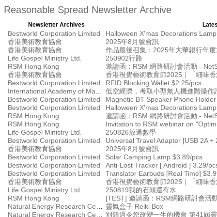
Reasonable Spread Newsletter Archive
Newsletter Archives
Lates
Bestworld Corporation Limited
Halloween X'mas Decorations Lamp
香港美術教育協會
2025年8月號會訊
香港美術教育協會
作品最後召集：2025年大華銀行年
Life Gospel Ministry Ltd.
250902行路
RSM Hong Kong
邀請函：RSM 網路研討會活動 - NetSu
香港美術教育協會
香港視覺藝術教育節2025｜「細味
Bestworld Corporation Limited
RFID Blocking Wallet $2.25/pcs
International Academy of Management
低空經濟，考取小型無人機進階操作證書
Bestworld Corporation Limited
Magnetic BT Speaker Phone Holder
Bestworld Corporation Limited
Halloween X'mas Decorations Lamp
RSM Hong Kong
邀請函：RSM 網路研討會活動 - NetSu
RSM Hong Kong
Invitation to RSM webinar on "Optimi
Life Gospel Ministry Ltd.
250826放過數學
Bestworld Corporation Limited
Universal Travel Adapter [USB 2A + 
香港美術教育協會
2025年8月號會訊
Bestworld Corporation Limited
Solar Camping Lamp $3.89/pcs
Bestworld Corporation Limited
Anti-Lost Tracker [ Android ] 3.29/pc
Bestworld Corporation Limited
Translator Earbuds [Real Time] $3.
香港美術教育協會
香港視覺藝術教育節2025｜「細味
Life Gospel Ministry Ltd.
250819我的石頭還有水
RSM Hong Kong
Natural Energy Research Centre
靈氣盒子 Reiki Box
Natural Energy Research Centre
別錯過令您改變一生的機會 第41屆