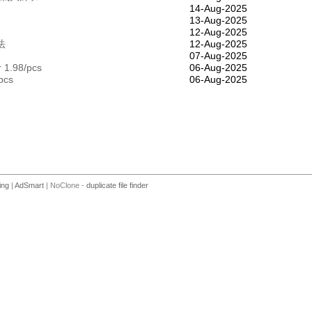
14-Aug-2025
13-Aug-2025
12-Aug-2025
法
12-Aug-2025
07-Aug-2025
 1.98/pcs
06-Aug-2025
pcs
06-Aug-2025
ing
|
AdSmart
| NoClone -
duplicate file finder