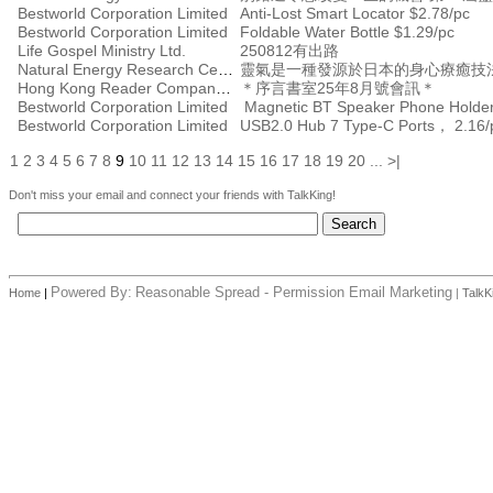
Bestworld Corporation Limited
Anti-Lost Smart Locator $2.78/pc
Bestworld Corporation Limited
Foldable Water Bottle $1.29/pc
Life Gospel Ministry Ltd.
250812有出路
Natural Energy Research Centre
靈氣是一種發源於日本的身心療癒技
Hong Kong Reader Company Ltd
＊序言書室25年8月號會訊＊
Bestworld Corporation Limited
Magnetic BT Speaker Phone Holder
Bestworld Corporation Limited
USB2.0 Hub 7 Type-C Ports， 2.16/
1
2
3
4
5
6
7
8
9
10
11
12
13
14
15
16
17
18
19
20
...
>|
Don't miss your email and connect your friends with TalkKing!
Powered By:
Reasonable Spread - Permission Email Marketing
Home
|
|
TalkK