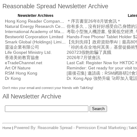
Reasonable Spread Newsletter Archive
Newsletter Archives
Lates
Hong Kong Reader Company Ltd
＊序言書室26年8月號會訊＊
Natural Energy Research Centre
你有多久，沒有好好感受自己身體的
International Academy of Management
考取小型無人機證書, 發展低空經濟, 學
Bestworld Corporation Limited
Hands-Free Phone/ Tablet Holder $
Smark Global (Holdings) Limited
【先到先得】政府資助學AI｜最高80%
靈溢企業有限公司
「祢的名在全地何其美」基督徒藝術
Life Gospel Ministry Ltd.
260723假飽欺騙了真餓
香港美術教育協會
2026年7月號會訊
eTradeChannel.net
Art Of Nature
Reminder: Get ready for your visit
RSM Hong Kong
Dr Kong
Dr. Kong App 強勢升級 🚀即加入電
Don't miss your email and connect your friends with TalkKing!
All Newsletter Archive
Powered By:
Reasonable Spread - Permission Email Marketing
Home
|
|
TalkK