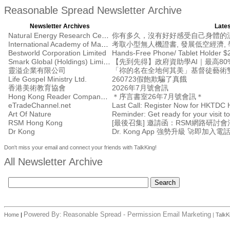
Reasonable Spread Newsletter Archive
Newsletter Archives
Lates
Natural Energy Research Centre
你有多久，沒有好好感受自己身體的
International Academy of Management
考取小型無人機證書, 發展低空經濟, 學
Bestworld Corporation Limited
Hands-Free Phone/ Tablet Holder $
Smark Global (Holdings) Limited
【先到先得】政府資助學AI｜最高80%
靈溢企業有限公司
「祢的名在全地何其美」基督徒藝術
Life Gospel Ministry Ltd.
260723假飽欺騙了真餓
香港美術教育協會
2026年7月號會訊
Hong Kong Reader Company Ltd
＊序言書室26年7月號會訊＊
eTradeChannel.net
Art Of Nature
Reminder: Get ready for your visit
RSM Hong Kong
Dr Kong
Dr. Kong App 強勢升級 🚀即加入電
Don't miss your email and connect your friends with TalkKing!
All Newsletter Archive
Powered By:
Reasonable Spread - Permission Email Marketing
Home
|
|
TalkK