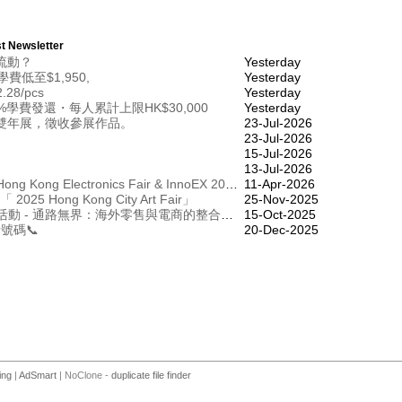
t Newsletter
流動？
Yesterday
費低至$1,950,
Yesterday
2.28/pcs
Yesterday
學費發還・每人累計上限HK$30,000
Yesterday
雙年展，徵收參展作品。
23-Jul-2026
23-Jul-2026
15-Jul-2026
13-Jul-2026
Last Call: Register Now for HKTDC Hong Kong Electronics Fair & InnoEX 2026!
11-Apr-2026
 to「 2025 Hong Kong City Art Fair」
25-Nov-2025
[最後召集] 邀請函：RSM網路研討會活動 - 通路無界： 海外零售與電商的整合創新 [10月17日]
15-Oct-2025
話號碼📞
20-Dec-2025
ing
|
AdSmart
| NoClone -
duplicate file finder