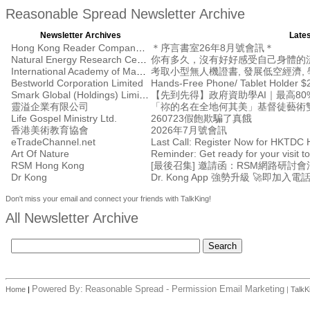
Reasonable Spread Newsletter Archive
Newsletter Archives
Lates
Hong Kong Reader Company Ltd
＊序言書室26年8月號會訊＊
Natural Energy Research Centre
你有多久，沒有好好感受自己身體的
International Academy of Management
考取小型無人機證書, 發展低空經濟, 學
Bestworld Corporation Limited
Hands-Free Phone/ Tablet Holder $
Smark Global (Holdings) Limited
【先到先得】政府資助學AI｜最高80%
靈溢企業有限公司
「祢的名在全地何其美」基督徒藝術
Life Gospel Ministry Ltd.
260723假飽欺騙了真餓
香港美術教育協會
2026年7月號會訊
eTradeChannel.net
Art Of Nature
Reminder: Get ready for your visit
RSM Hong Kong
Dr Kong
Dr. Kong App 強勢升級 🚀即加入電
Don't miss your email and connect your friends with TalkKing!
All Newsletter Archive
Powered By:
Reasonable Spread - Permission Email Marketing
Home
|
|
TalkK