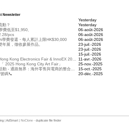
t Newsletter
Yesterday
流動？
Yesterday
費低至$1,950,
06-août-2026
2.28/pcs
06-août-2026
學費發還・每人累計上限HK$30,000
06-août-2026
雙年展，徵收參展作品。
23-juil.-2026
23-juil.-2026
15-juil.-2026
Last Call: Register Now for HKTDC Hong Kong Electronics Fair & InnoEX 2026!
11-avr.-2026
 to「 2025 Hong Kong City Art Fair」
25-nov.-2025
[最後召集] 邀請函：RSM網路研討會活動 - 通路無界： 海外零售與電商的整合創新 [10月17日]
15-oct.-2025
話號碼📞
20-déc.-2025
ing
|
AdSmart
| NoClone -
duplicate file finder